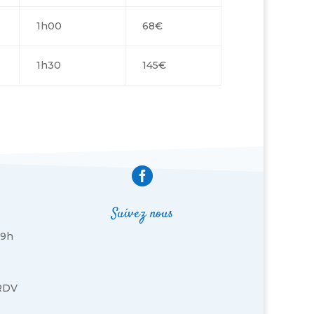
1h00
68€
1h30
145€

Suivez nous
19h
 RDV