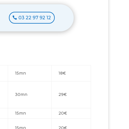
03 22 97 92 12
15mn
18€
30mn
29€
15mn
20€
15mn
20€