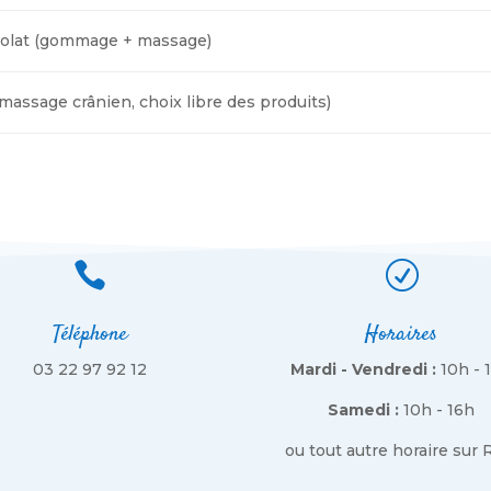
ocolat (gommage + massage)
ssage crânien, choix libre des produits)

R
Téléphone
Horaires
03 22 97 92 12
Mardi - Vendredi :
10h - 
Samedi :
10h - 16h
ou tout autre horaire sur