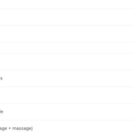
es
ie
mage + massage)